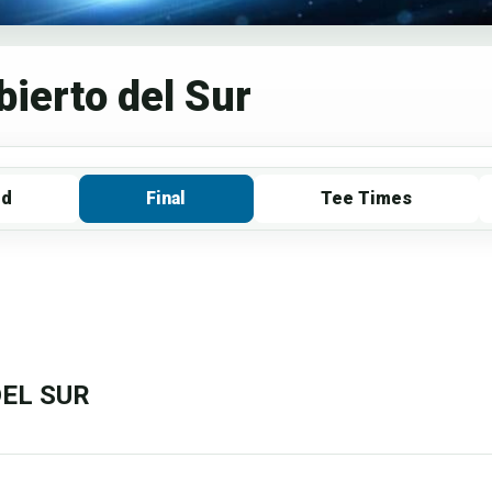
ierto del Sur
rd
Final
Tee Times
EL SUR