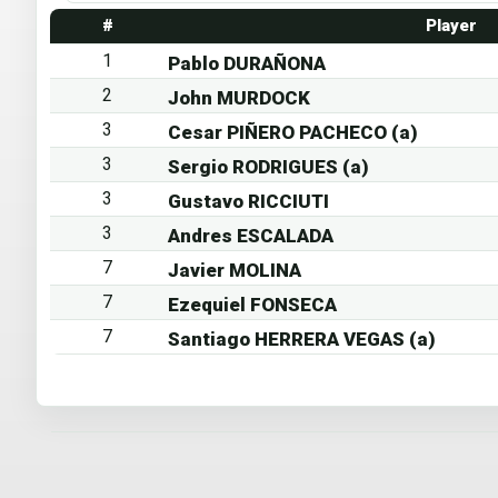
#
Player
1
Pablo DURAÑONA
2
John MURDOCK
3
Cesar PIÑERO PACHECO (a)
3
Sergio RODRIGUES (a)
3
Gustavo RICCIUTI
3
Andres ESCALADA
7
Javier MOLINA
7
Ezequiel FONSECA
7
Santiago HERRERA VEGAS (a)